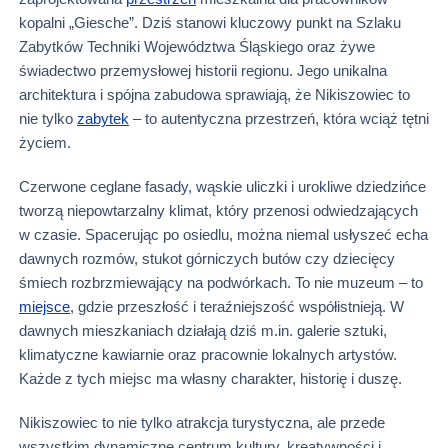
kopalni „Giesche”. Dziś stanowi kluczowy punkt na Szlaku
Zabytków Techniki Województwa Śląskiego oraz żywe
świadectwo przemysłowej historii regionu. Jego unikalna
architektura i spójna zabudowa sprawiają, że Nikiszowiec to
nie tylko
zabytek
– to autentyczna przestrzeń, która wciąż tętni
życiem.
Czerwone ceglane fasady, wąskie uliczki i urokliwe dziedzińce
tworzą niepowtarzalny klimat, który przenosi odwiedzających
w czasie. Spacerując po osiedlu, można niemal usłyszeć echa
dawnych rozmów, stukot górniczych butów czy dziecięcy
śmiech rozbrzmiewający na podwórkach. To nie muzeum – to
miejsce
, gdzie przeszłość i teraźniejszość współistnieją. W
dawnych mieszkaniach działają dziś m.in. galerie sztuki,
klimatyczne kawiarnie oraz pracownie lokalnych artystów.
Każde z tych miejsc ma własny charakter, historię i duszę.
Nikiszowiec to nie tylko atrakcja turystyczna, ale przede
wszystkim dynamiczne centrum kultury, kreatywności i