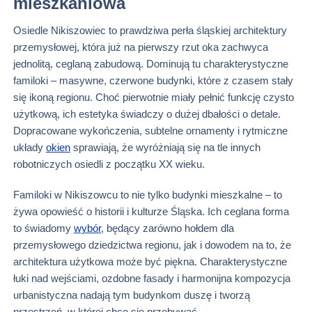
mieszkaniowa
Osiedle Nikiszowiec to prawdziwa perła śląskiej architektury
przemysłowej, która już na pierwszy rzut oka zachwyca
jednolitą, ceglaną zabudową. Dominują tu charakterystyczne
familoki – masywne, czerwone budynki, które z czasem stały
się ikoną regionu. Choć pierwotnie miały pełnić funkcję czysto
użytkową, ich estetyka świadczy o dużej dbałości o detale.
Dopracowane wykończenia, subtelne ornamenty i rytmiczne
układy
okien
sprawiają, że wyróżniają się na tle innych
robotniczych osiedli z początku XX wieku.
Familoki w Nikiszowcu to nie tylko budynki mieszkalne – to
żywa opowieść o historii i kulturze Śląska. Ich ceglana forma
to świadomy
wybór
, będący zarówno hołdem dla
przemysłowego dziedzictwa regionu, jak i dowodem na to, że
architektura użytkowa może być piękna. Charakterystyczne
łuki nad wejściami, ozdobne fasady i harmonijna kompozycja
urbanistyczna nadają tym budynkom duszę i tworzą
przestrzeń, w której chce się przebywać.