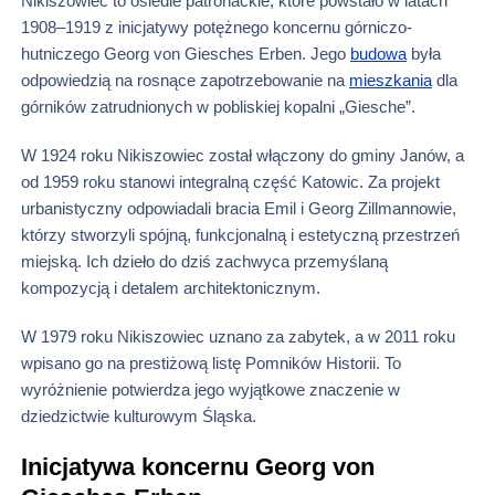
Nikiszowiec to osiedle patronackie, które powstało w latach
1908–1919 z inicjatywy potężnego koncernu górniczo-
hutniczego Georg von Giesches Erben. Jego
budowa
była
odpowiedzią na rosnące zapotrzebowanie na
mieszkania
dla
górników zatrudnionych w pobliskiej kopalni „Giesche”.
W 1924 roku Nikiszowiec został włączony do gminy Janów, a
od 1959 roku stanowi integralną część Katowic. Za projekt
urbanistyczny odpowiadali bracia Emil i Georg Zillmannowie,
którzy stworzyli spójną, funkcjonalną i estetyczną przestrzeń
miejską. Ich dzieło do dziś zachwyca przemyślaną
kompozycją i detalem architektonicznym.
W 1979 roku Nikiszowiec uznano za zabytek, a w 2011 roku
wpisano go na prestiżową listę Pomników Historii. To
wyróżnienie potwierdza jego wyjątkowe znaczenie w
dziedzictwie kulturowym Śląska.
Inicjatywa koncernu Georg von