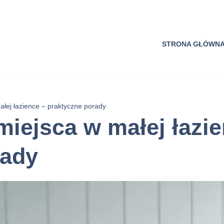
STRONA GŁÓWN
łej łazience – praktyczne porady
iejsca w małej łazie
rady