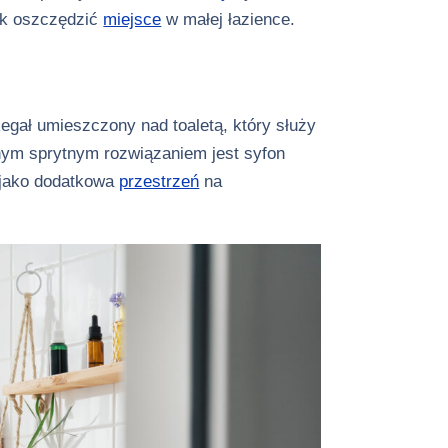
jak oszczędzić
miejsce
w małej łazience.
gał umieszczony nad toaletą, który służy
ejnym sprytnym rozwiązaniem jest syfon
ć jako dodatkowa
przestrzeń
na