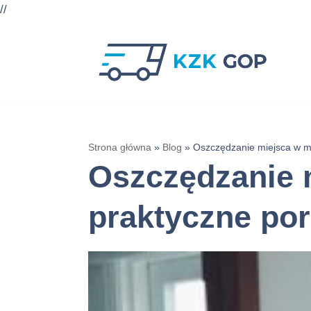
//
Przejdź
do
treści
Strona główna
»
Blog
»
Oszczędzanie miejsca w ma
Oszczędzanie m
praktyczne po