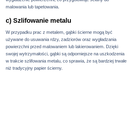
malowania lub tapetowania.
c) Szlifowanie metalu
W przypadku prac z metalem, gąbki ścierne mogą być
używane do usuwania rdzy, zadziorów oraz wygładzania
powierzchni przed malowaniem lub lakierowaniem. Dzięki
swojej wytrzymałości, gąbki są odporniejsze na uszkodzenia
w trakcie szlifowania metalu, co sprawia, że są bardziej trwałe
niż tradycyjny papier ścierny.
d) Szlifowanie elementów z tworzyw
sztucznych
Gąbki ścierne mogą być także wykorzystywane do
szlifowania elementów wykonanych z tworzyw sztucznych.
Elastyczność gąbki umożliwia dopasowanie się do
nieregularnych kształtów, co jest szczególnie przydatne przy
obróbce plastikowych elementów dekoracyjnych czy karoserii