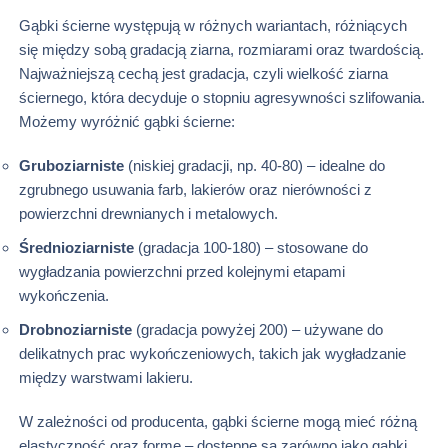
Gąbki ścierne występują w różnych wariantach, różniących
się między sobą gradacją ziarna, rozmiarami oraz twardością.
Najważniejszą cechą jest gradacja, czyli wielkość ziarna
ściernego, która decyduje o stopniu agresywności szlifowania.
Możemy wyróżnić gąbki ścierne:
Gruboziarniste
(niskiej gradacji, np. 40-80) – idealne do
zgrubnego usuwania farb, lakierów oraz nierówności z
powierzchni drewnianych i metalowych.
Średnioziarniste
(gradacja 100-180) – stosowane do
wygładzania powierzchni przed kolejnymi etapami
wykończenia.
Drobnoziarniste
(gradacja powyżej 200) – używane do
delikatnych prac wykończeniowych, takich jak wygładzanie
między warstwami lakieru.
W zależności od producenta, gąbki ścierne mogą mieć różną
elastyczność oraz formę – dostępne są zarówno jako gąbki