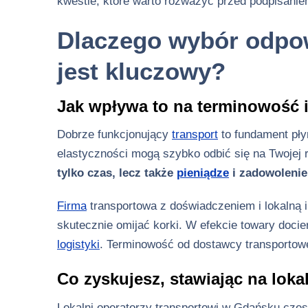
kwestie, które warto rozważyć przed podpisanie
Dlaczego wybór odpow
jest kluczowy?
Jak wpływa to na terminowość 
Dobrze funkcjonujący
transport
to fundament pły
elastyczności mogą szybko odbić się na Twojej 
tylko czas, lecz także
pieniądze
i zadowoleni
Firma
transportowa z doświadczeniem i lokalną in
skutecznie omijać korki. W efekcie towary docie
logistyki
. Terminowość od dostawcy transportowe
Co zyskujesz, stawiając na lok
Lokalni operatorzy transportowi w Gdańsku częst