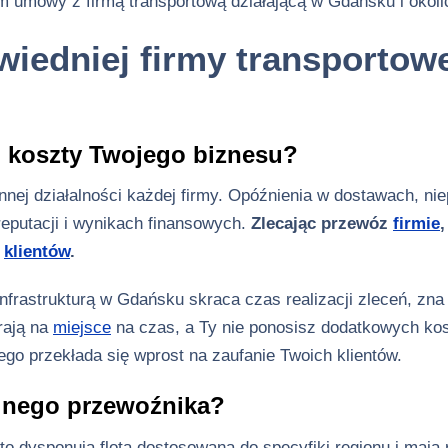
m umowy z firmą transportową działającą w Gdańsku i okoli
iedniej firmy transportow
i koszty Twojego biznesu?
nnej działalności każdej firmy. Opóźnienia w dostawach, ni
reputacji i wynikach finansowych.
Zlecając przewóz
firmie
,
e
klientów
.
frastrukturą w Gdańsku skraca czas realizacji zleceń, zna 
rają na
miejsce
na czas, a Ty nie ponosisz dodatkowych kos
go przekłada się wprost na zaufanie Twoich klientów.
alnego przewoźnika?
o dysponują flotą dostosowaną do specyfiki regionu i mają