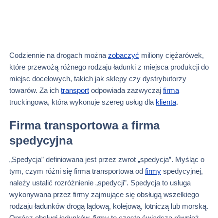
Codziennie na drogach można
zobaczyć
miliony ciężarówek,
które przewożą różnego rodzaju ładunki z miejsca produkcji do
miejsc docelowych, takich jak sklepy czy dystrybutorzy
towarów. Za ich
transport
odpowiada zazwyczaj
firma
truckingowa, która wykonuje szereg usług dla
klienta
.
Firma transportowa a firma
spedycyjna
„Spedycja” definiowana jest przez zwrot „spedycja”. Myśląc o
tym, czym różni się firma transportowa od
firmy
spedycyjnej,
należy ustalić rozróżnienie „spedycji”. Spedycja to usługa
wykonywana przez firmy zajmujące się obsługą wszelkiego
rodzaju ładunków drogą lądową, kolejową, lotniczą lub morską.
Oprócz obsługi ładunków, firmy te często świadczą również