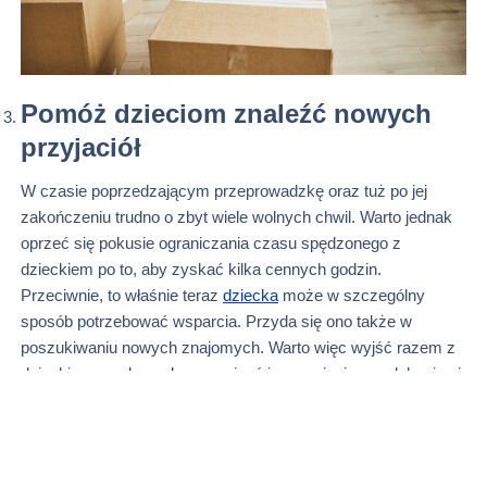
Pomóż dzieciom znaleźć nowych
przyjaciół
W czasie poprzedzającym przeprowadzkę oraz tuż po jej
zakończeniu trudno o zbyt wiele wolnych chwil. Warto jednak
oprzeć się pokusie ograniczania czasu spędzonego z
dzieckiem po to, aby zyskać kilka cennych godzin.
Przeciwnie, to właśnie teraz
dziecka
może w szczególny
sposób potrzebować wsparcia. Przyda się ono także w
poszukiwaniu nowych znajomych. Warto więc wyjść razem z
dzieckiem na
plac zabaw
, zapisać je na zajęcia pozalekcyjne i
zorientować się, czy sąsiedzi nie mają może dzieci w
podobnym wieku.
Przeprowadzka bywa dla najmłodszych trudnym