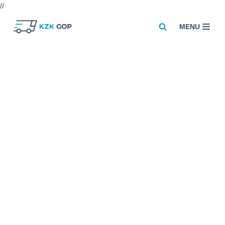
//
MENU
Przejdź
do
treści