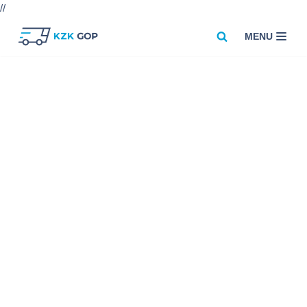
//
MENU
Przejdź
do
treści