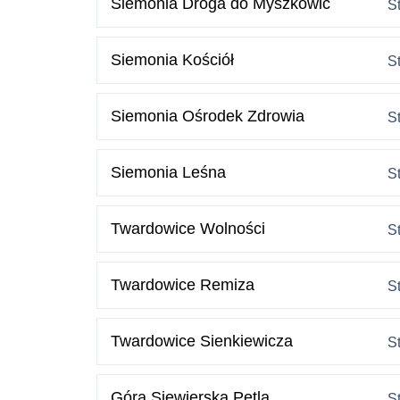
Siemonia Droga do Myszkowic
S
Siemonia Kościół
S
Siemonia Ośrodek Zdrowia
S
Siemonia Leśna
S
Twardowice Wolności
S
Twardowice Remiza
S
Twardowice Sienkiewicza
S
Góra Siewierska Pętla
S