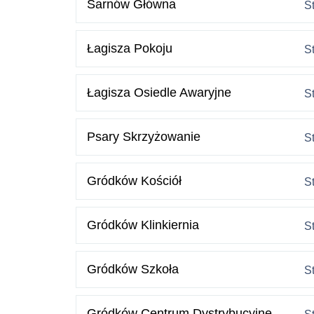
Sarnów Główna
S
Łagisza Pokoju
S
Łagisza Osiedle Awaryjne
S
Psary Skrzyżowanie
S
Gródków Kościół
S
Gródków Klinkiernia
S
Gródków Szkoła
S
Gródków Centrum Dystrybucyjne