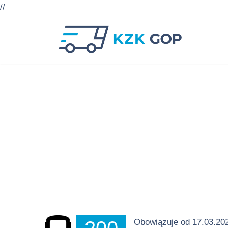
//
Przejdź
do
treści
Obowiązuje od 17.03.202