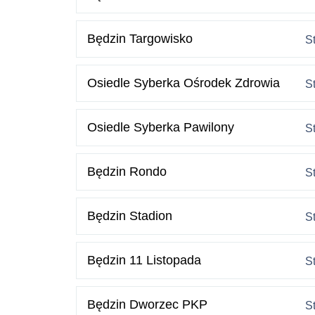
Będzin Targowisko
S
Osiedle Syberka Ośrodek Zdrowia
S
Osiedle Syberka Pawilony
S
Będzin Rondo
S
Będzin Stadion
S
Będzin 11 Listopada
S
Będzin Dworzec PKP
S