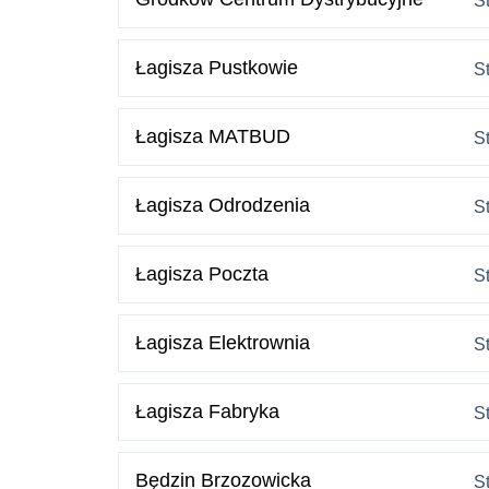
S
Łagisza Pustkowie
S
Łagisza MATBUD
S
Łagisza Odrodzenia
S
Łagisza Poczta
S
Łagisza Elektrownia
S
Łagisza Fabryka
S
Będzin Brzozowicka
S