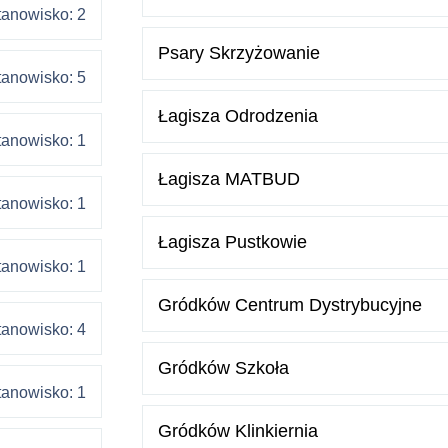
tanowisko: 2
Psary Skrzyżowanie
tanowisko: 5
Łagisza Odrodzenia
tanowisko: 1
Łagisza MATBUD
tanowisko: 1
Łagisza Pustkowie
tanowisko: 1
Gródków Centrum Dystrybucyjne
tanowisko: 4
Gródków Szkoła
tanowisko: 1
Gródków Klinkiernia