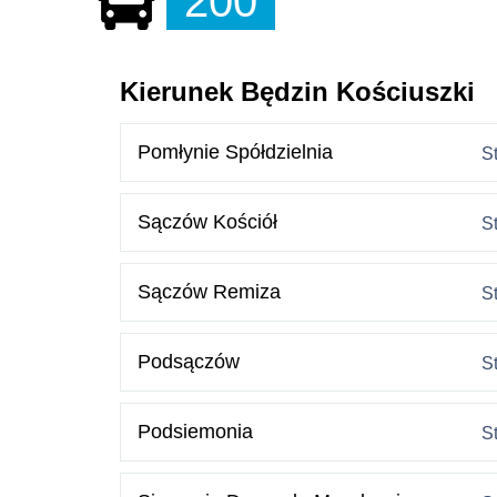
200
Kierunek Będzin Kościuszki
Pomłynie Spółdzielnia
S
Sączów Kościół
S
Sączów Remiza
S
Podsączów
S
Podsiemonia
S