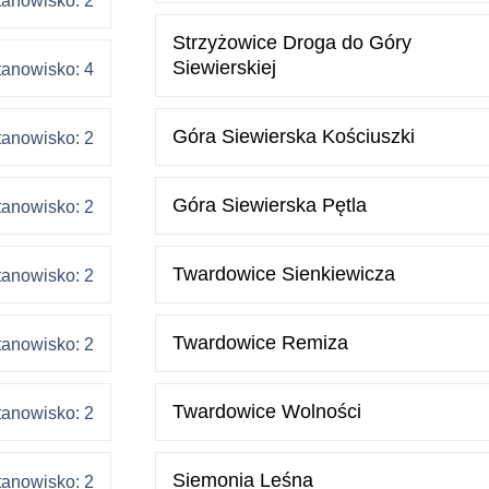
tanowisko: 2
Strzyżowice Droga do Góry
Siewierskiej
tanowisko: 4
Góra Siewierska Kościuszki
tanowisko: 2
Góra Siewierska Pętla
tanowisko: 2
Twardowice Sienkiewicza
tanowisko: 2
Twardowice Remiza
tanowisko: 2
Twardowice Wolności
tanowisko: 2
Siemonia Leśna
tanowisko: 2