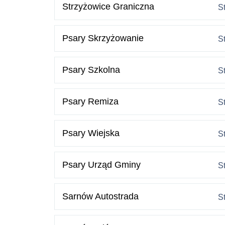
Strzyżowice Graniczna
S
Psary Skrzyżowanie
S
Psary Szkolna
S
Psary Remiza
S
Psary Wiejska
S
Psary Urząd Gminy
S
Sarnów Autostrada
S