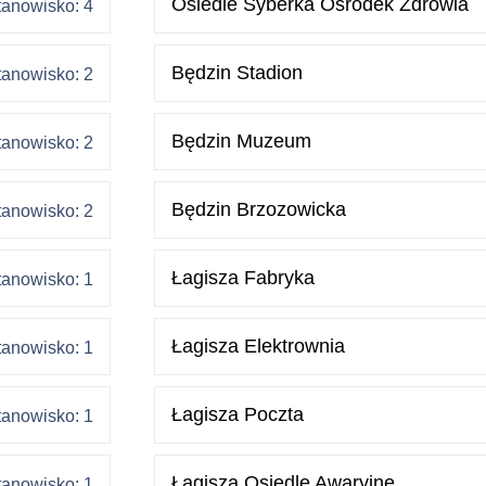
Osiedle Syberka Ośrodek Zdrowia
tanowisko: 4
Będzin Stadion
tanowisko: 2
Będzin Muzeum
tanowisko: 2
Będzin Brzozowicka
tanowisko: 2
Łagisza Fabryka
tanowisko: 1
Łagisza Elektrownia
tanowisko: 1
Łagisza Poczta
tanowisko: 1
Łagisza Osiedle Awaryjne
tanowisko: 1