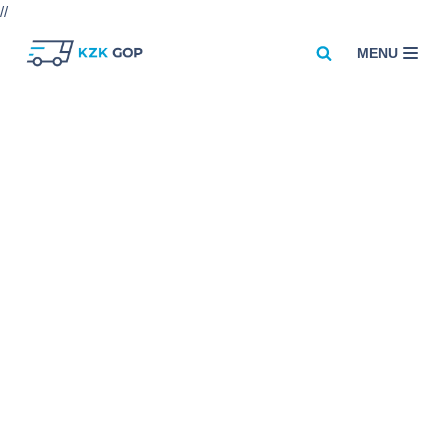
//
MENU
Przejdź
do
treści