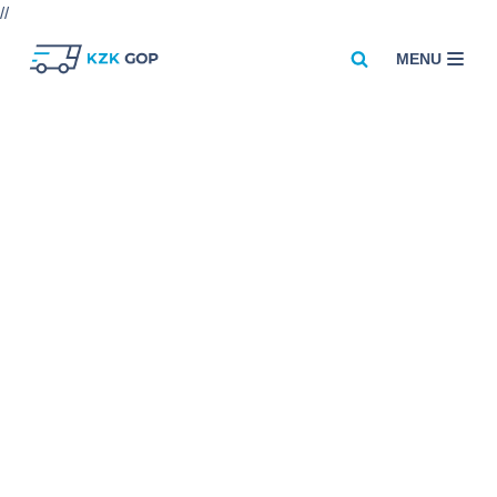
//
MENU
Przejdź
do
treści