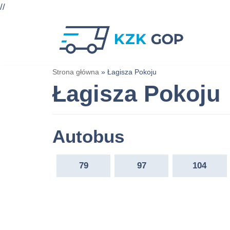
//
Przejdź
do
treści
Strona główna
»
Łagisza Pokoju
Łagisza Pokoju
Autobus
79
97
104