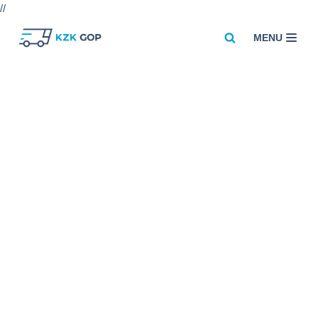
//
MENU
Przejdź
do
treści