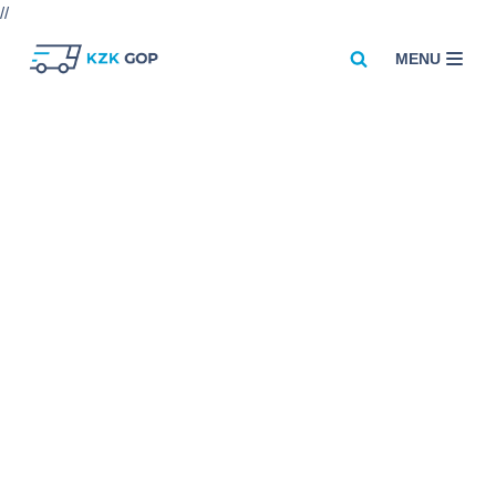
//
MENU
Przejdź
do
treści