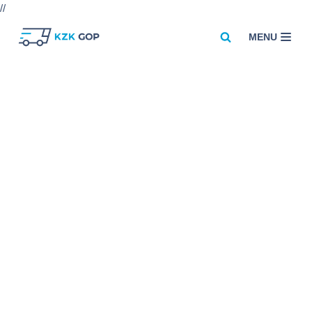
//
MENU
Przejdź
do
treści