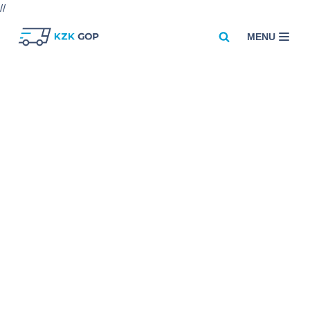
//
MENU
Przejdź
do
treści