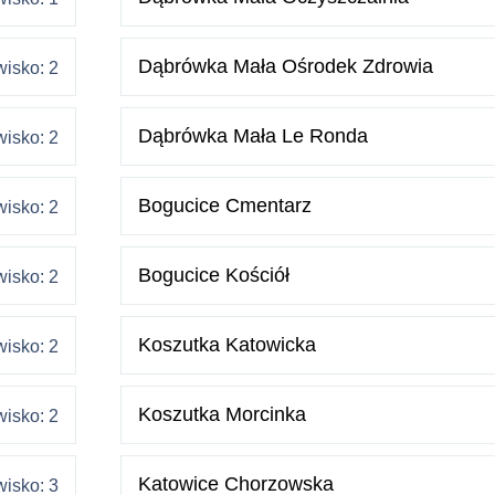
Dąbrówka Mała Ośrodek Zdrowia
isko: 2
Dąbrówka Mała Le Ronda
isko: 2
Bogucice Cmentarz
isko: 2
Bogucice Kościół
isko: 2
Koszutka Katowicka
isko: 2
Koszutka Morcinka
isko: 2
Katowice Chorzowska
isko: 3