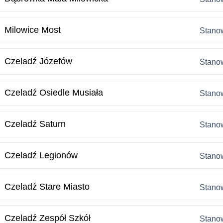
Milowice Most
Stanow
Czeladź Józefów
Stanow
Czeladź Osiedle Musiała
Stanow
Czeladź Saturn
Stanow
Czeladź Legionów
Stanow
Czeladź Stare Miasto
Stanow
Czeladź Zespół Szkół
Stanow