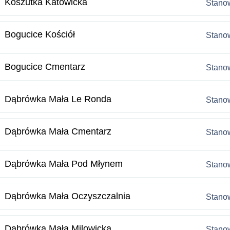
Koszutka Katowicka
Stanow
Bogucice Kościół
Stanow
Bogucice Cmentarz
Stanow
Dąbrówka Mała Le Ronda
Stanow
Dąbrówka Mała Cmentarz
Stanow
Dąbrówka Mała Pod Młynem
Stanow
Dąbrówka Mała Oczyszczalnia
Stanow
Dąbrówka Mała Milowicka
Stanow