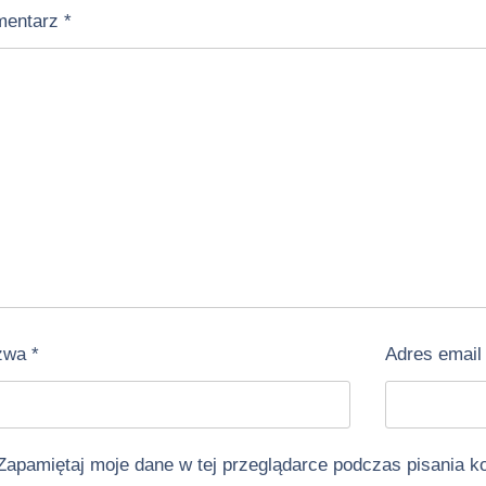
mentarz
*
zwa
*
Adres emai
Zapamiętaj moje dane w tej przeglądarce podczas pisania k