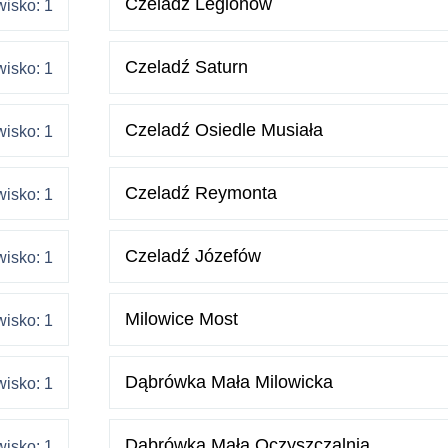
Czeladź Legionów
isko: 1
Czeladź Saturn
isko: 1
Czeladź Osiedle Musiała
isko: 1
Czeladź Reymonta
isko: 1
Czeladź Józefów
isko: 1
Milowice Most
isko: 1
Dąbrówka Mała Milowicka
isko: 1
Dąbrówka Mała Oczyszczalnia
isko: 1