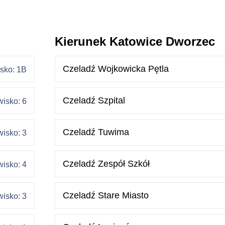
Kierunek Katowice Dworzec
Czeladź Wojkowicka Pętla
sko: 1B
Czeladź Szpital
isko: 6
Czeladź Tuwima
isko: 3
Czeladź Zespół Szkół
isko: 4
Czeladź Stare Miasto
isko: 3