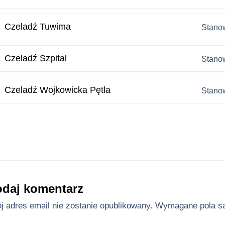
Czeladź Tuwima
Stanow
Czeladź Szpital
Stanow
Czeladź Wojkowicka Pętla
Stanow
daj komentarz
j adres email nie zostanie opublikowany.
Wymagane pola s