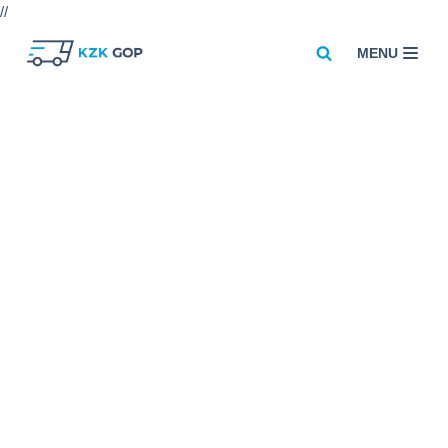
//
MENU
Przejdź
do
treści