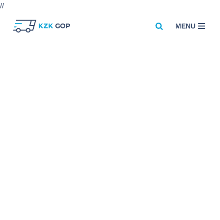
//
MENU
Przejdź
do
treści