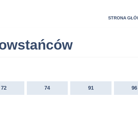
STRONA GŁ
Powstańców
72
74
91
96