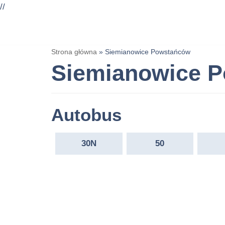
//
Przejdź
Strona główna
»
Siemianowice Powstańców
do
Siemianowice 
treści
Autobus
30N
50