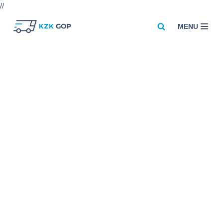
//
MENU
Przejdź
do
treści