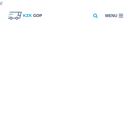
//
MENU
Przejdź
do
treści