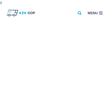
//
MENU
Przejdź
do
treści