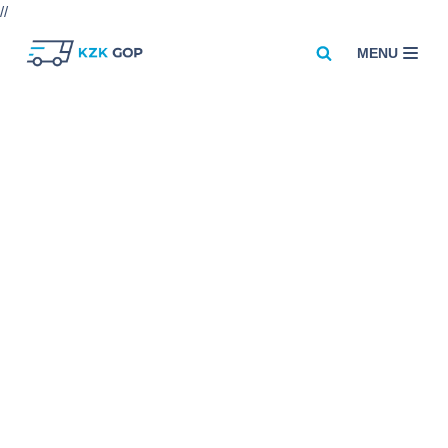
//
MENU
Przejdź
do
treści