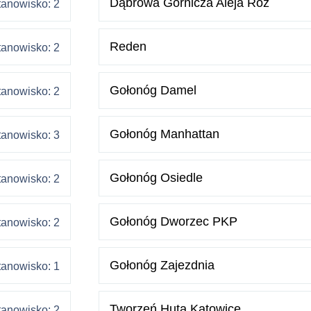
Dąbrowa Górnicza Aleja Róż
tanowisko: 2
Reden
tanowisko: 2
Gołonóg Damel
tanowisko: 2
Gołonóg Manhattan
tanowisko: 3
Gołonóg Osiedle
tanowisko: 2
Gołonóg Dworzec PKP
tanowisko: 2
Gołonóg Zajezdnia
tanowisko: 1
Tworzeń Huta Katowice
tanowisko: 2