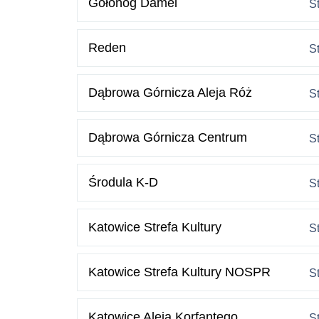
Gołonóg Damel
S
Reden
S
Dąbrowa Górnicza Aleja Róż
S
Dąbrowa Górnicza Centrum
S
Środula K-D
S
Katowice Strefa Kultury
S
Katowice Strefa Kultury NOSPR
S
Katowice Aleja Korfantego
S