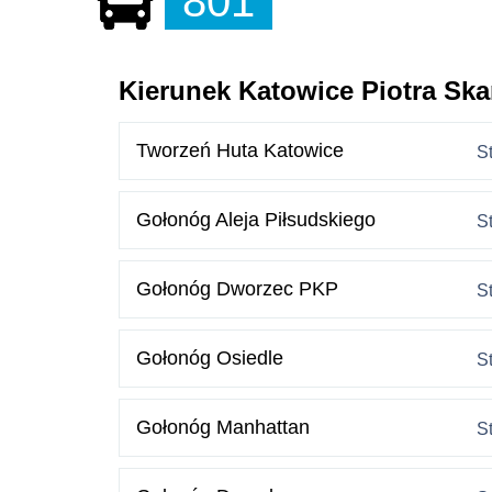
801
Kierunek Katowice Piotra Ska
Tworzeń Huta Katowice
S
Gołonóg Aleja Piłsudskiego
S
Gołonóg Dworzec PKP
S
Gołonóg Osiedle
S
Gołonóg Manhattan
S