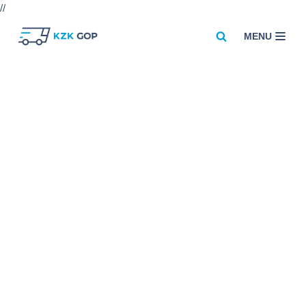
//
MENU
Przejdź
do
treści