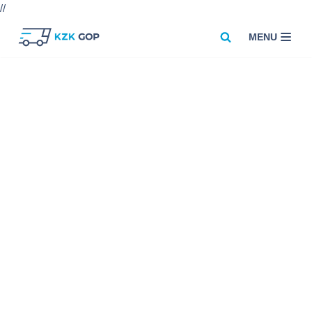
//
MENU
Przejdź
do
treści