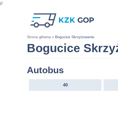
//
Przejdź
do
treści
Strona główna
»
Bogucice Skrzyżowanie
Bogucice Skrzy
Autobus
40