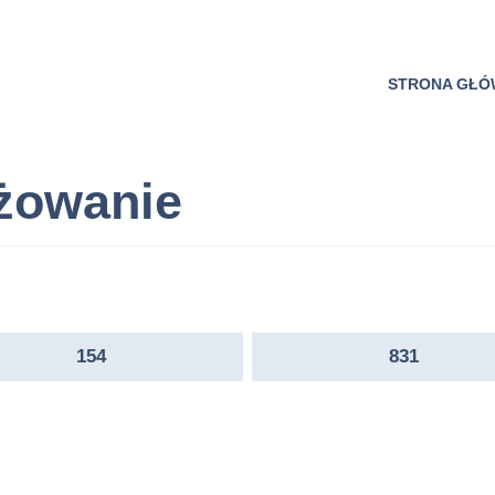
STRONA GŁ
żowanie
154
831