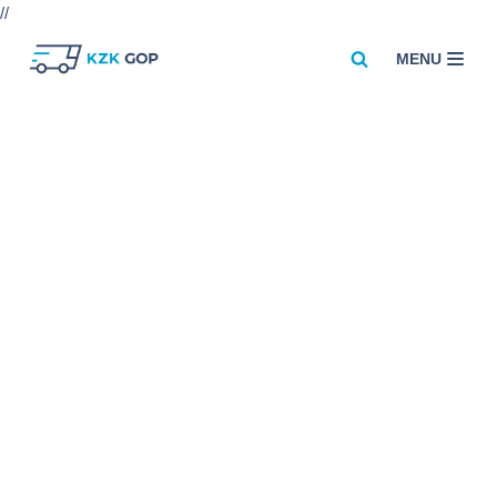
//
MENU
Przejdź
do
treści