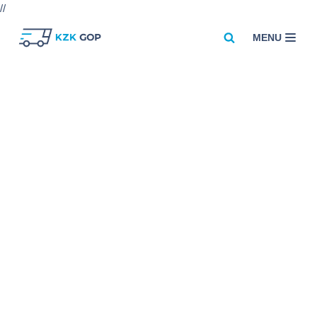
//
MENU
Przejdź
do
treści