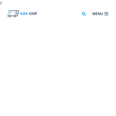
//
MENU
Przejdź
do
treści