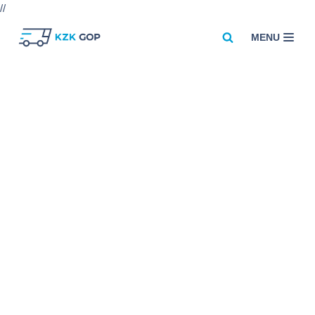
//
MENU
Przejdź
do
treści