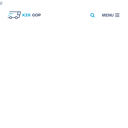
//
MENU
Przejdź
do
treści