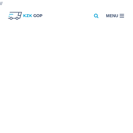
//
MENU
Przejdź
do
treści