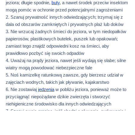
jeziora; długie spodnie,
buty
, a nawet środek przeciw insektom
mogą pomóc w ochronie przed potencjalnymi zagrożeniami
2. Szanuj prywatność innych odwiedzających; trzymaj się z
dala od obszarów zamkniętych i prywatnych plaż lub doków
3. Nie wrzucaj żadnych śmieci do jeziora, w tym niedopałków
papierosów, plastikowych butelek, puszek lub opakowań;
zamiast tego znajdź odpowiedni kosz na śmieci, aby
prawidłowo pozbyć się swoich odpadów
4. Uważaj na prądy jeziora, nawet jeśli wydają się słabe; silne
wiatry mogą powodować niebezpieczne fale
5. Noś kamizelkę ratunkową zawsze, gdy bierzesz udział w
zajęciach wodnych, takich jak pływanie, kajakarstwo
6. Nie zostawiaj
jedzenia
w pobliżu jeziora, ponieważ może to
przyciągnąć niepożądane dzikie zwierzęta i stworzyć
niehigieniczne środowisko dla innych odwiedzających
7. Szanuj swoje granice, jeśli chodzi o pływanie, nurkowanie i
pływanie łodzią; zawsze upewnij się, że ktoś wie, gdzie jesteś i
jak długo zamierzasz pozostać w wodzie
8. Zwracaj uwagę na
przestrzeń
osobistą innych gości, poziom