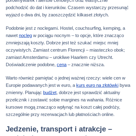
porównywarek i alertów cenowych oraz elastycznie
podchodzić do dat i kierunków. Czasem wystarczy przesunąć
wyjazd o dwa dni, by zaoszczędzić kilkaset złotych.
Podobnie jest z noclegami. Hostel, couchsurfing, kemping, a
nawet
nocleg
w pociągu nocnym – to opcje, które znacząco
zmniejszają koszty. Dobrze jest też szukać miejsc mniej
oczywistych. Zamiast centrum Florencji – miasteczko obok;
zamiast Amsterdamu – urokliwe Haarlem czy Utrecht.
Doświadczenie podobne,
cena
– znacznie niższa.
Warto również pamiętać o jednej ważnej rzeczy: wiele cen w
Europie podawanych jest w euro, a
kurs euro na złotówki
bywa
zmienny. Planując
budżet
, dobrze jest sprawdzić aktualny
przelicznik i zostawić sobie margines na wahania. Różnice
kursowe mogą znacząco wpłynąć na koszt całej podróży,
szczególnie przy rezerwacjach lub płatnościach online.
Jedzenie, transport i atrakcje –