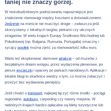
taniej nie znaczy gorzej.
W niskobudżetowym podróżowaniu najważniejsze jest
znalezienie równowagi między kosztami a doświadczeniem.
Jedzenie
na mieście nie musi być drogie – zwłaszcza jeśli
skorzystamy z lokalnych targów, piekarni czy ulicznych
straganów. W wielu krajach Europy Środkowo-Wschodniej lub
Południowej (np. Bułgaria, Rumunia, Portugalia) smaczny i
sycący
posiłek
można zjeść za równowartość kilku euro.
Warto też eksplorować darmowe
atrakcje
– od muzeów z
bezpłatnymi dniami wstępu, przez wydarzenia plenerowe, po
piesze
wycieczki
i spacery po parkach narodowych. Aplikacje i
lokalne blogi to skarbnice wiedzy o tym, co można zobaczyć i
przeżyć bez wydawania pieniędzy.
Jeśli chodzi o
transport
, najlepiej łączyć różne środki – pociągi
regionalne,
autobusy
, carpooling czy rowery miejskie. W
niektórych krajach bardzo opłacalne są bilety turystyczne lub
karty miejskie, które łączą komunikację z wejściami do