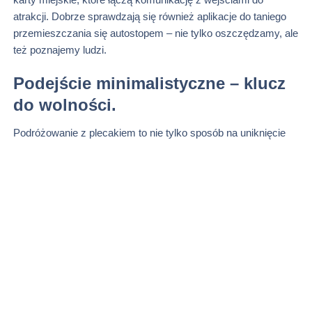
atrakcji. Dobrze sprawdzają się również aplikacje do taniego
przemieszczania się autostopem – nie tylko oszczędzamy, ale
też poznajemy ludzi.
Podejście minimalistyczne – klucz
do wolności.
Podróżowanie z plecakiem to nie tylko sposób na uniknięcie
opłat za bagaż. To również
styl
życia i myślenia: mniej rzeczy,
więcej przeżyć.
Minimalizm
w podróży uczy elastyczności,
samodzielności i skupienia na tym, co naprawdę ważne –
miejscach, ludziach i emocjach, które towarzyszą odkrywaniu
nieznanego.
Warto nauczyć się pakować z głową, wybierać rzeczy
wielofunkcyjne i nie zabierać „na wszelki wypadek” połowy
szafy. Mniej rzeczy to większa mobilność, mniej stresu i – co
najważniejsze – mniej kosztów. Wiele tanich linii lotniczych czy