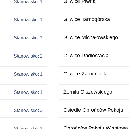
Gliwice Piwna
Stanowisko: 1
Gliwice Tarnogórska
Stanowisko: 1
Gliwice Michałowskiego
Stanowisko: 2
Gliwice Radiostacja
Stanowisko: 2
Gliwice Zamenhofa
Stanowisko: 1
Żerniki Olszewskiego
Stanowisko: 1
Osiedle Obrońców Pokoju
Stanowisko: 3
Obrońców Pokoju Wiśniowa
Stanowisko: 1