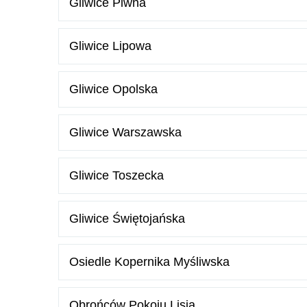
Gliwice Piwna
Gliwice Lipowa
Gliwice Opolska
Gliwice Warszawska
Gliwice Toszecka
Gliwice Świętojańska
Osiedle Kopernika Myśliwska
Obrońców Pokoju Lisia