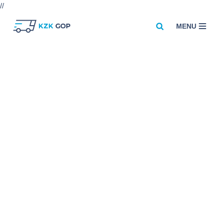
//
MENU
Przejdź
do
treści