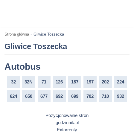
Strona główna
»
Gliwice Toszecka
Gliwice Toszecka
Autobus
32
32N
71
126
187
197
202
224
624
650
677
692
699
702
710
932
Pozycjonowanie stron
godzinnik.pl
Extorrenty