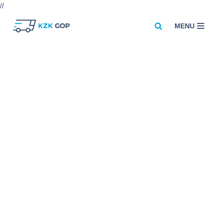
//
MENU
Przejdź
do
treści