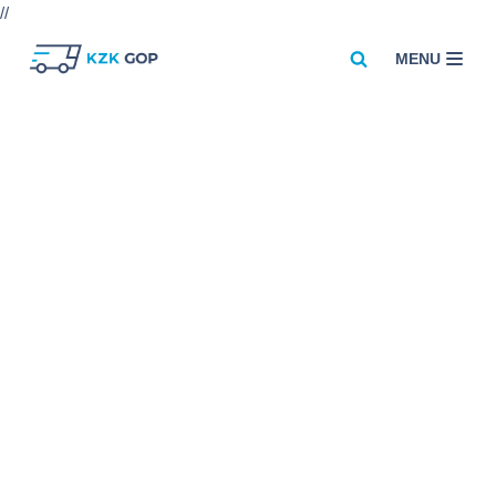
//
MENU
Przejdź
do
treści