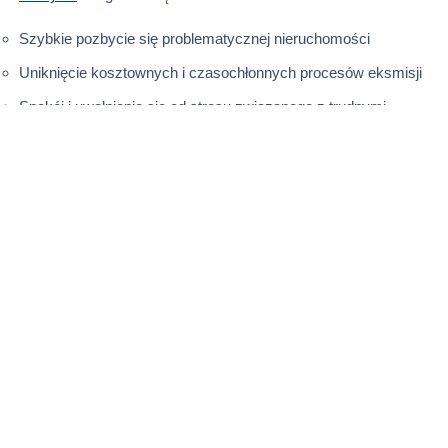
Szybkie pozbycie się problematycznej nieruchomości
Uniknięcie kosztownych i czasochłonnych procesów eksmisji
Spokój i uwolnienie się od stresu związanego z trudnymi
najemcami
Dlaczego warto wybrać profesjonalny
skup nieruchomości?
Wybierając
usługi profesjonalnego skupu nieruchomości,
zyskujesz nie tylko szybkość i wygodę, ale również pewność,
że transakcja zostanie przeprowadzona zgodnie z
obowiązującymi przepisami prawa. SellNieruchomości to
firma
, która specjalizuje się w skupie nieruchomości na terenie
całej Polski, oferując atrakcyjne warunki i profesjonalną
obsługę.
Dzięki prostemu formularzowi wyceny dostępnemu na stronie