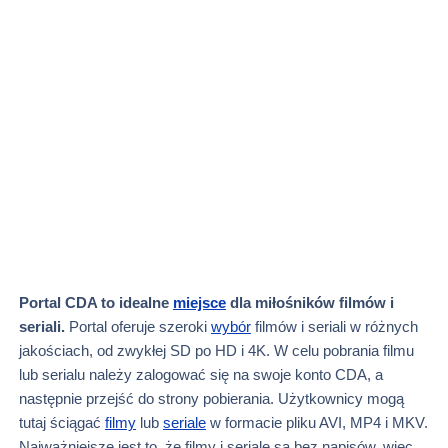
Portal CDA to idealne
miejsce
dla miłośników filmów i
seriali.
Portal oferuje szeroki
wybór
filmów i seriali w różnych
jakościach, od zwykłej SD po HD i 4K. W celu pobrania filmu
lub serialu należy zalogować się na swoje konto CDA, a
następnie przejść do strony pobierania. Użytkownicy mogą
tutaj ściągać
filmy
lub
seriale
w formacie pliku AVI, MP4 i MKV.
Najważniejsze jest to, że filmy i seriale są bez napisów, więc