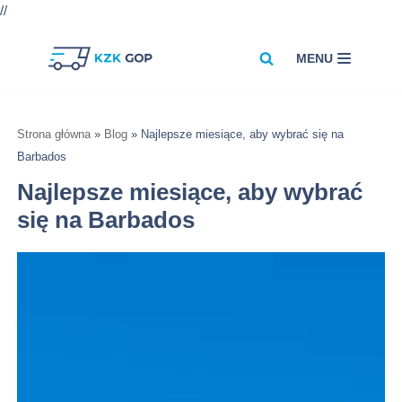
//
MENU
Przejdź
do
treści
Strona główna
»
Blog
»
Najlepsze miesiące, aby wybrać się na
Barbados
Najlepsze miesiące, aby wybrać
się na Barbados