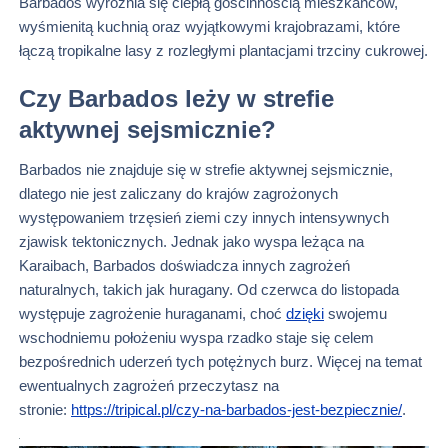
Barbados wyróżnia się ciepłą gościnnością mieszkańców,
wyśmienitą kuchnią oraz wyjątkowymi krajobrazami, które
łączą tropikalne lasy z rozległymi plantacjami trzciny cukrowej.
Czy Barbados leży w strefie
aktywnej sejsmicznie?
Barbados nie znajduje się w strefie aktywnej sejsmicznie,
dlatego nie jest zaliczany do krajów zagrożonych
występowaniem trzęsień ziemi czy innych intensywnych
zjawisk tektonicznych. Jednak jako wyspa leżąca na
Karaibach, Barbados doświadcza innych zagrożeń
naturalnych, takich jak huragany. Od czerwca do listopada
występuje zagrożenie huraganami, choć
dzięki
swojemu
wschodniemu położeniu wyspa rzadko staje się celem
bezpośrednich uderzeń tych potężnych burz. Więcej na temat
ewentualnych zagrożeń przeczytasz na
stronie:
https://tripical.pl/czy-na-barbados-jest-bezpiecznie/
.