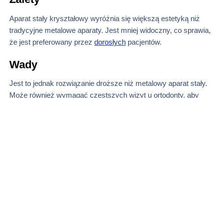
Aparat stały kryształowy wyróżnia się większą estetyką niż
tradycyjne metalowe aparaty. Jest mniej widoczny, co sprawia,
że jest preferowany przez
dorosłych
pacjentów.
Wady
Jest to jednak rozwiązanie droższe niż metalowy aparat stały.
Może również wymagać częstszych wizyt u ortodonty, aby
utrzymać go w dobrym stanie.
Podsumowanie
Wybór aparatu ortodontycznego
zależy
od indywidualnych
potrzeb i preferencji pacjenta. Warto rozważyć wszystkie
zalety i wady każdego typu aparatu, aby dokonać najlepszego
wyboru dla swojego zdrowia i komfortu. Dobrym rozwiązaniem
jest także konsultacja z ortodontą w Markach, który pomoże
dopasować aparat do specyficznych wymagań zgryzu