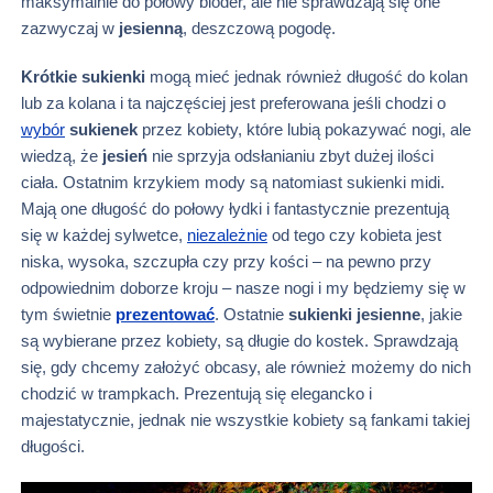
maksymalnie do połowy bioder, ale nie sprawdzają się one
zazwyczaj w
jesienną
, deszczową pogodę.
Krótkie sukienki
mogą mieć jednak również długość do kolan
lub za kolana i ta najczęściej jest preferowana jeśli chodzi o
wybór
sukienek
przez kobiety, które lubią pokazywać nogi, ale
wiedzą, że
jesień
nie sprzyja odsłanianiu zbyt dużej ilości
ciała. Ostatnim krzykiem mody są natomiast sukienki midi.
Mają one długość do połowy łydki i fantastycznie prezentują
się w każdej sylwetce,
niezależnie
od tego czy kobieta jest
niska, wysoka, szczupła czy przy kości – na pewno przy
odpowiednim doborze kroju – nasze nogi i my będziemy się w
tym świetnie
prezentować
. Ostatnie
sukienki jesienne
, jakie
są wybierane przez kobiety, są długie do kostek. Sprawdzają
się, gdy chcemy założyć obcasy, ale również możemy do nich
chodzić w trampkach. Prezentują się elegancko i
majestatycznie, jednak nie wszystkie kobiety są fankami takiej
długości.