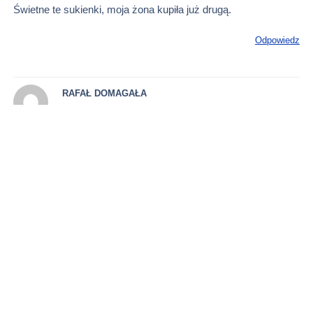
Świetne te sukienki, moja żona kupiła już drugą.
Odpowiedz
RAFAŁ DOMAGAŁA
19 października 2022 o 19:31
Nie wiem czemu kobiety wybierają teraz takie ponure wzory,
mogłyby pokazać więcej życia i światła.
Odpowiedz
PAWEŁ POBOŻNY
21 października 2022 o 16:21
Dla tych, którzy nie wiedzieli albo wiedzieli za mało –
sensowna dawka wiedzy.