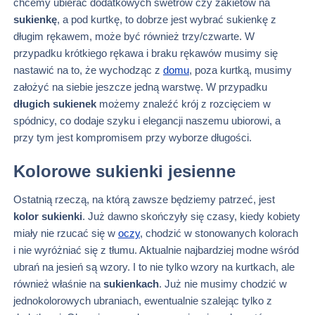
chcemy ubierać dodatkowych swetrów czy żakietów na
sukienkę
, a pod kurtkę, to dobrze jest wybrać sukienkę z
długim rękawem, może być również trzy/czwarte. W
przypadku krótkiego rękawa i braku rękawów musimy się
nastawić na to, że wychodząc z
domu
, poza kurtką, musimy
założyć na siebie jeszcze jedną warstwę. W przypadku
długich sukienek
możemy znaleźć krój z rozcięciem w
spódnicy, co dodaje szyku i elegancji naszemu ubiorowi, a
przy tym jest kompromisem przy wyborze długości.
Kolorowe sukienki jesienne
Ostatnią rzeczą, na którą zawsze będziemy patrzeć, jest
kolor sukienki
. Już dawno skończyły się czasy, kiedy kobiety
miały nie rzucać się w
oczy
, chodzić w stonowanych kolorach
i nie wyróżniać się z tłumu. Aktualnie najbardziej modne wśród
ubrań na jesień są wzory. I to nie tylko wzory na kurtkach, ale
również właśnie na
sukienkach
. Już nie musimy chodzić w
jednokolorowych ubraniach, ewentualnie szalejąc tylko z