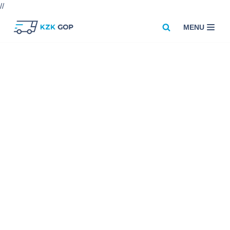
//
MENU
Przejdź
do
treści