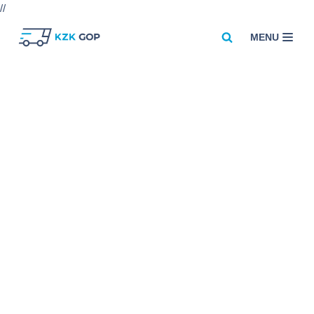
//
MENU
Przejdź
do
treści