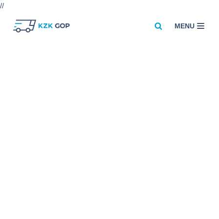
//
MENU
Przejdź
do
treści