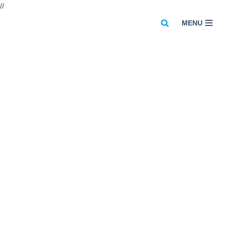
//
MENU
Przejdź
do
treści