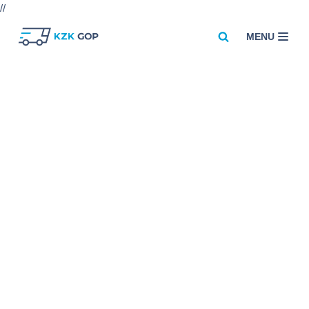
//
MENU
Przejdź
do
treści